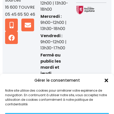
sources
12h00 | 13h30-
16 600 TOUVRE
18h00
05 45 65 50 46
Mercredi :
9h00–12h00 |
13h30-18h00
Vendredi :
9h00–12h00 |
13h30-17h00
Fermé au
public les
mardi et
jeudi
Gérer le consentement
Accueil
téléphonique
Notre site utilise des cookies pour améliorer votre expérience de
uniquement.
navigation. En continuant à utiliser notre site, vous acceptez notre
utilisation de cookies conformément à notre politique de
Mentions
confidentialité.
légales