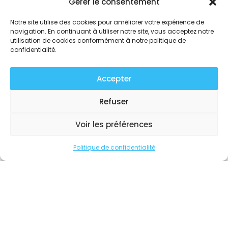
Gérer le consentement
Notre site utilise des cookies pour améliorer votre expérience de
navigation. En continuant à utiliser notre site, vous acceptez notre
SALLE « DORMANT »
utilisation de cookies conformément à notre politique de
confidentialité.
Location sanitaires seuls
Accepter
1 jour en semaine
72 €
130 €
Refuser
Voir les préférences
Le week-end
108 €
195 €
Politique de confidentialité
Forfait spécial
180 €
325 €
week-end prolongé
(3 ou 4 jours)
Location tisanerie et sanitaires