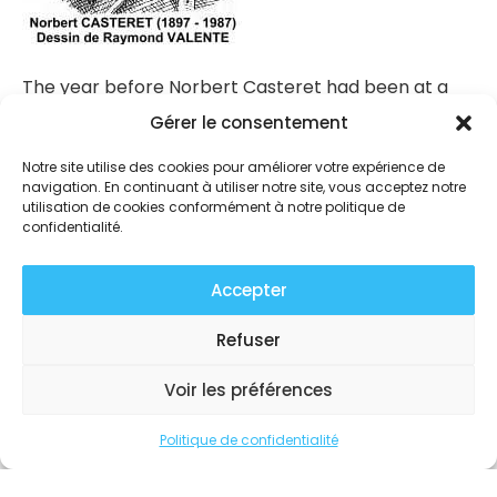
The year before Norbert Casteret had been at a
literary meeting in Angoulême where he had learnt
Gérer le consentement
of a letter whose contents left him almost
speechless. The letter read : ‘The Touvre waters…
Notre site utilise des cookies pour améliorer votre expérience de
navigation. En continuant à utiliser notre site, vous acceptez notre
stunning discovery . ome from Scandinavia’. The
utilisation de cookies conformément à notre politique de
following January Casteret agreed to investigate
confidentialité.
the waters and we owe him a great deal for the
researches he undertook.
Accepter
The study that Norbert Casteret began in the
Refuser
month of July 1936 is of importance. We know that
in 1908, the president of the office of military
Voir les préférences
hygiene of Angoulême, had made an inquiry into the
origins of the Touvre.
Politique de confidentialité
One year later, on March 6, 1909 exactly, the
Departmental council met. . It was not only for the