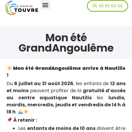
05 45 65 50 46
Mon été
GrandAngoulême
Mon été GrandAngoulême arrive à Nautilis
!
Du
6 juillet au 31 août 2026
, les enfants de
12 ans
et moins
peuvent profiter de la
gratuité d’accès
au centre aquatique Nautilis
les
lundis,
mardis, mercredis, jeudis et vendredis de 14 h à
18 h
.
À retenir :
Les
enfants de moins de 10 ans
doivent être